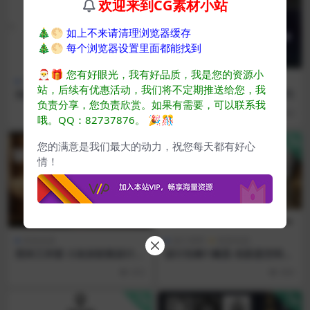
欢迎来到CG素材小站
🎄🌕
如上不来请清理浏览器缓存
🎄🌕
每个浏览器设置里面都能找到
🎅🎁
您有好眼光，我有好品质，我是您的资源小
软装色彩
软装色彩
站，后续有优惠活动，我们将不定期推送给您，我
刘意白.美学全屋定制设计提升
软装不求人 装修必学搭配技巧
负责分享，您负责欣赏。如果有需要，可以联系我
课最新版
700
640
哦。QQ：82737876。
🎉🎊
用户
VIP
您的满意是我们最大的动力，祝您每天都有好心
情！
软装色彩
设计资料
软装色彩
西米工作室 小灰灰软装设计全
设计先锋7:戴昆-色彩是空间的
案班
灵魂
655
868
VIP
VIP