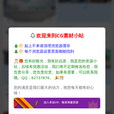
FS教程
FS教程
使用 FStormRender 的米兰
Fstorm写实大师课全能版（F
欢迎来到CG素材小站
阁楼
S+Ai）
-课程简介 欢迎来到我们关于fstor
Fstorm写实大师课全能版（FS+A
m-3d模型的新课程！ 我是...
i） 课程简介—— Fstorm渲...
693
1.1K
🎄🌕
如上不来请清理浏览器缓存
用户
🎄🌕
每个浏览器设置里面都能找到
VIP
🎅🎁
您有好眼光，我有好品质，我是您的资源小
站，后续有优惠活动，我们将不定期推送给您，我
负责分享，您负责欣赏。如果有需要，可以联系我
哦。QQ：82737876。
🎉🎊
您的满意是我们最大的动力，祝您每天都有好心
FS教程
FS教程
情！
viz fs 教程含部分源文件
fstorm赛义德·阿米里教程+源
文件
实时翻译:自动翻译 链接：https://
-课程简介 欢迎来到我们关于fstorm
pan.baidu.co...
-3d模型的新课程！ 我是来自Germ
2.3K
827
a...