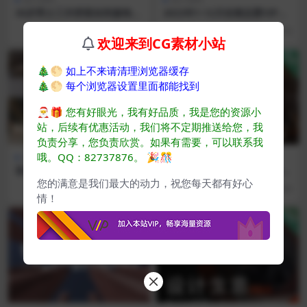
30岁男士工作穿搭休闲服饰穿
2023年1-12月份壹品曹VIP会
搭——做精致男人，享成功人
员课
514
678
生（杂志）
欢迎来到CG素材小站
用户
VIP
🎄🌕
如上不来请清理浏览器缓存
🎄🌕
每个浏览器设置里面都能找到
🎅🎁
您有好眼光，我有好品质，我是您的资源小
站，后续有优惠活动，我们将不定期推送给您，我
负责分享，您负责欣赏。如果有需要，可以联系我
哦。QQ：82737876。
🎉🎊
设计资料
设计资料
软装色彩
室内设计家居杂志
色彩设计 抛开载体谈论色彩设
计就是耍流氓
您的满意是我们最大的动力，祝您每天都有好心
496
684
情！
VIP
VIP