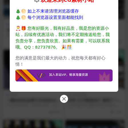
🎄🌕
如上不来请清理浏览器缓存
🎄🌕
每个浏览器设置里面都能找到
HDRI
HDRI
🎅🎁
您有好眼光，我有好品质，我是您的资源小
3DCollective_Real_Light_22
DUTCH sky hdri
站，后续有优惠活动，我们将不定期推送给您，我
HDRi
处理过的HDRI 放心用，没处理过光
这种HDRI用起来效果像SKY柔和光
线不对
线不到处跑
负责分享，您负责欣赏。如果有需要，可以联系我
633
699
哦。QQ：82737876。
🎉🎊
免费
VIP
您的满意是我们最大的动力，祝您每天都有好心
情！
HDRI
3dsky模型
一幅好的作品离不开好的HDR
抖音 行川视觉设计 整理了一
I产品渲染也是
套 BM模型库
产品专用HDRI，可用于C4D、UE
包含 模型库 贴图库 材质库 插件 H
5、3DS MAX、Blender、等等可
DRI 等等 总共1.4t
615
1.3K
视...
免费
VIP