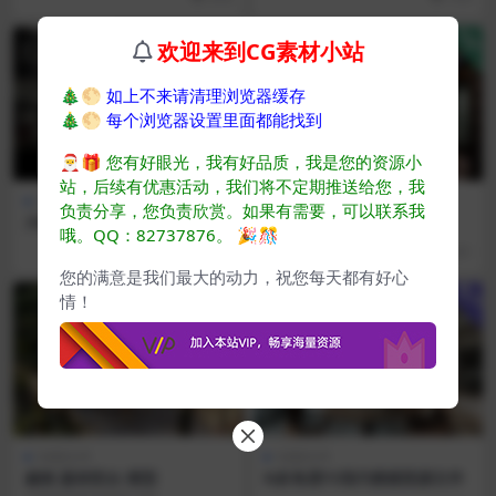
买学习
VIP
欢迎来到CG素材小站
🎄🌕
如上不来请清理浏览器缓存
🎄🌕
每个浏览器设置里面都能找到
🎅🎁
您有好眼光，我有好品质，我是您的资源小
站，后续有优惠活动，我们将不定期推送给您，我
3d源文件
3d源文件
负责分享，您负责欣赏。如果有需要，可以联系我
大敏老师送的 家装最新技法3
酒店空间—CR源文件
哦。QQ：82737876。
🎉🎊
D文件
922
531
您的满意是我们最大的动力，祝您每天都有好心
用户
用户
情！
3d源文件
3d源文件
越南 森林阳台 模型
N多角度FS现代楼庭院源文件