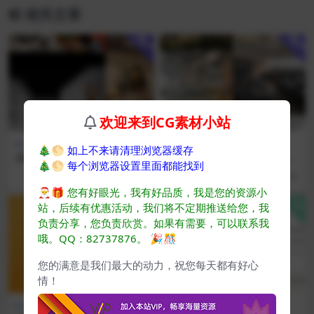
相关文章
用户
用户
欢迎来到CG素材小站
设计资料
设计资料
🎄🌕
如上不来请清理浏览器缓存
2023米兰国际家具展全网最全
学校校园大学室内摄影案例图
🎄🌕
每个浏览器设置里面都能找到
展会现场实景图8378张+各大
集（430套）
511
536
品牌PDF最新版图册260套
🎅🎁
您有好眼光，我有好品质，我是您的资源小
用户
VIP
站，后续有优惠活动，我们将不定期推送给您，我
负责分享，您负责欣赏。如果有需要，可以联系我
哦。QQ：82737876。
🎉🎊
您的满意是我们最大的动力，祝您每天都有好心
情！
设计资料
设计资料