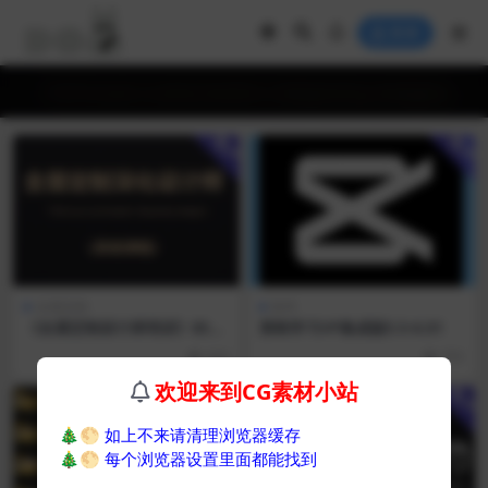
登录
ㅤ ㅤ
用户
用户
全屋定制
软件
《全屋定制设计师培训》85
剪映学习VP集成版5.5-6.01
——有配套资料
629
755
欢迎来到CG素材小站
用户
用户
🎄🌕
如上不来请清理浏览器缓存
🎄🌕
每个浏览器设置里面都能找到