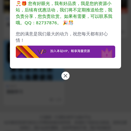
🎅🎁
您有好眼光，我有好品质，我是您的资源小
站，后续有优惠活动，我们将不定期推送给您，我
负责分享，您负责欣赏。如果有需要，可以联系我
设计资料
软装色彩
哦。QQ：82737876。
🎉🎊
金该•梦太初效果图表现案例B
2023云想名师资料
E合集
972
708
您的满意是我们最大的动力，祝您每天都有好心
情！
用户
软件
剪映学习
1.2K
CG素材 - CG爱好者学习成长平台
站内教程资源均来自公开网络收集转发而来，若侵犯了您的合法权益，请来信通
知我们，我们会及时删除，给您带来的不便，我们深表歉意