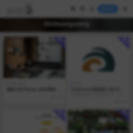
登录
2024wangwang
用户
用户
AIGC课程
软件
最新小红书xing c的ai课程 素
FS(fstrom)渲染器1.56k可降
材齐全无密
噪开源无水印完美最新版
官方更新时间：2024.05.27 支持
1.1K
max版本：2016-2024，2...
1.1K
用户
用户