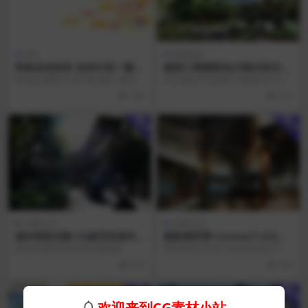
软件
植物预设
闲鱼自动发布 自动引流一键选
蔬菜三维模型包CR格式的文件
品发布软件
带贴图 方便直接使用
#闲鱼批量发布 #闲鱼批量上架软件
高比格超写实蔬菜三维模型包coron
#闲鱼批量上架 #闲鱼批量发布宝贝
a格式的文件 使用了他让你的效果
760
474
#闲鱼 ...
图逼格满满 ...
用户
用户
3d源文件
3d源文件
国外获奖无数 CR超写实室外
最新俄罗斯 Corona11.0大厅
街道源文件带有psd文件
场景源文件
看老外稀有佳作提高自我缺陷
看老外源文件学习高端渲染技巧
（本人亲测过了一莫一样）放心购
616
755
买学习
用户
用户
欢迎来到CG素材小站