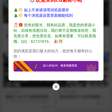
🎄🌕
如上不来请清理浏览器缓存
🎄🌕
每个浏览器设置里面都能找到
🎅🎁
您有好眼光，我有好品质，我是您的资源小
站，后续有优惠活动，我们将不定期推送给您，我
植物预设
植物预设
植物VR 预设带源文件贴图 可
植物VR CR 2套预设带源文件
负责分享，您负责欣赏。如果有需要，可以联系我
以直接使用
贴图 可以直接使用
本捆绑包 23 包含 15 种用于一般景
本捆绑包 10 包含 15 种常见的针叶
哦。QQ：82737876。
🎉🎊
观美化的 3D 藤蔓和爬行植物，以
植物，用于花园和景观美化，其中
483
490
及 1...
93 个...
您的满意是我们最大的动力，祝您每天都有好心
用户
用户
情！
植物预设
3dsky模型
植物FS VR CR 3套预设带源文
刚在咸鱼花了108买的最新 模
件贴图 可以直接使用
匠网2024单体VIP模型 已更新
这个模型包包括15种常见的灌木和
1.2K
至2024.05
树木，用于热带花园和景观美化，9
471
1个独特的模型，...