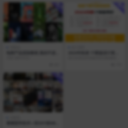
用户
用户
VR教程
设计资料
电商产品渲染教程 真的不进来
2024年拓者 1T硬盘设计资料
看看吗？Vray6.0产品渲染
素材库
无密 (课件齐全）
因为百度会和谐缘和转存数量限制
原因，故所有文件都压缩处理了 备
821
770
注信息：教程已经加...
用户
3d模型
看模型学技术—双SKY很NB的
技术