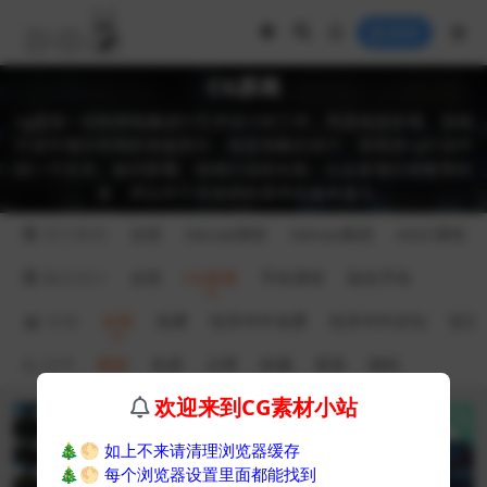
登录
CG原画
cg是指一切利用电脑进行艺术设计的工作，而原画是影视、游戏
行业中项目前期的准备部分，就是指概念设计。原画是cg行业中
的一个分支。如今影视、游戏行业的火热，让众多项目都蓄势待
发，所以对于原画师的需求也越来越大。
其它教程
全部
3dcoat课程
3dmax教程
AIGC课程
概念设计
全部
CG原画
手绘课程
鼠绘手绘
价格
全部
免费
悦享华年免费
悦享华年折扣
悦享
排序
最新
热度
点赞
收藏
更新
随机
欢迎来到CG素材小站
VIP
VIP
🎄🌕
如上不来请清理浏览器缓存
🎄🌕
每个浏览器设置里面都能找到