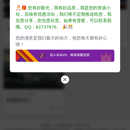
🎅🎁
您有好眼光，我有好品质，我是您的资源小
站，后续有优惠活动，我们将不定期推送给您，我
负责分享，您负责欣赏。如果有需要，可以联系我
CG原画
产品摄影
CG原画
Ps教程
哦。QQ：82737876。
🎉🎊
210张高清贴图城市建筑街景
查尔斯·林 的灯光和构图ps教
贴图
程
[国语识别 + gpt4.0翻译+ 部分校正
985
您的满意是我们最大的动力，祝您每天都有好心
+ 语音合成] -下载备注 -本站...
736
情！
VIP
CG原画
Ps教程
影视概念设计
352
CG素材 - CG爱好者学习成长平台