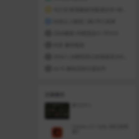
乌兰克 暗系教程30套源文件+材质库 从新翻译了下
3
抖音云上视觉二期 CR工装课
4
2024最新 XX视觉设计 CR10.0
5
抖音 夏特视觉
6
2024.1.26模型库已经更新至35000多个模型、一共1300多G
7
viz fs 教程含部分源文件
8
文章展示
黎川CR12
Corona 12.1 汉化【研几暗黑
版】