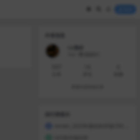
登录
作者信息
CG素材
等级
普通用户
597
16
0
文章
评论
收藏
查看作者其他文章
排行榜展示
render_2023年最好的45套CR9.0课程 黑色周五（001专辑）
1
UE5室内项目班
2