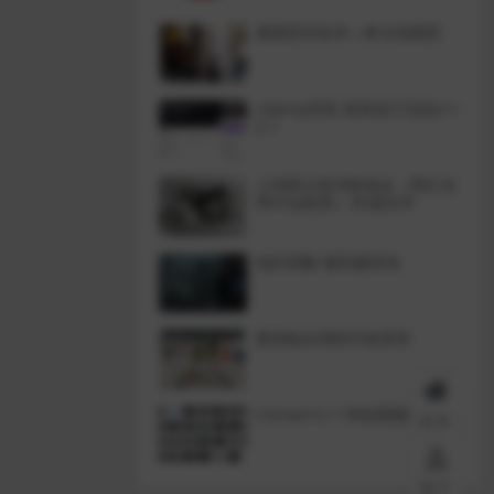
看模型学技术—梦太初模型
Udemy学院 厨房设计渲染cr1
2.1
小清新沙发书柜组合（带灯光
带Vray材质）3D源文件
战区残骸-被毁建筑包
蟹老板自用的FS材质库
Corona12.1 特色视频完结
首页
用户