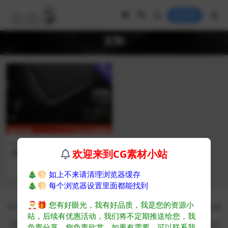
登录
定制
用户
软装色彩
欢迎来到CG素材小站
2023云想名师资料
708
🎄🌕
如上不来请清理浏览器缓存
🎄🌕
每个浏览器设置里面都能找到
CG素材 - CG爱好者学习成长平台
🎅🎁
您有好眼光，我有好品质，我是您的资源小
站内教程资源均来自公开网络收集转发而来，若侵犯了您的合法权益，请来信通
站，后续有优惠活动，我们将不定期推送给您，我
知我们，我们会及时删除，给您带来的不便，我们深表歉意
下载用户仅供学习交流，若使用商业用途，请购买正版授权，否则产生的一切后
负责分享，您负责欣赏。如果有需要，可以联系我