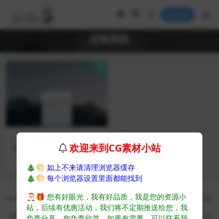
登录
定制系统
VIP
定制系统
欢迎来到CG素材小站
三木-Win11专业工作站版-设
计定制系统（作者送的福利）
458
🎄🌕
如上不来请清理浏览器缓存
🎄🌕
每个浏览器设置里面都能找到
CG素材 - CG爱好者学习成长平台
🎅🎁
您有好眼光，我有好品质，我是您的资源小
站内教程资源均来自公开网络收集转发而来，若侵犯了您的合法权益，请来信通
站，后续有优惠活动，我们将不定期推送给您，我
知我们，我们会及时删除，给您带来的不便，我们深表歉意
下载用户仅供学习交流，若使用商业用途，请购买正版授权，否则产生的一切后
负责分享，您负责欣赏。如果有需要，可以联系我