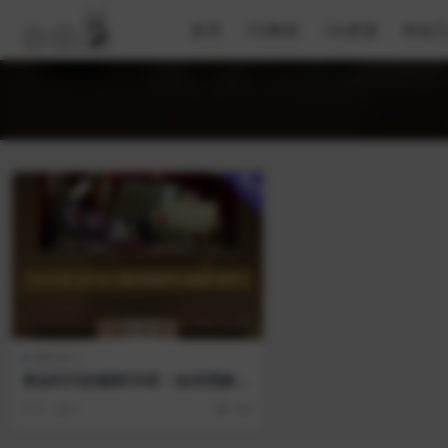
首页
CG教程
CG资源
本站
用户
摄影技巧
黄金时代的摄影50讲：如何理解大
师之作
0
0
432