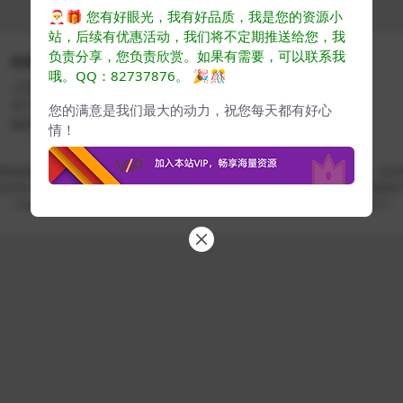
🎅🎁
您有好眼光，我有好品质，我是您的资源小
站，后续有优惠活动，我们将不定期推送给您，我
负责分享，您负责欣赏。如果有需要，可以联系我
快速导航
关于本站
哦。QQ：82737876。
🎉🎊
上传协议
关于VIP
关于我们
推广计划
您的满意是我们最大的动力，祝您每天都有好心
版权声明
情！
CG素材 - CG爱好者学习成长平台
网络收集转发而来，若侵犯了您的合法权益，请来信通知我们，我们会及时删除，给您
仅供学习交流，若使用商业用途，请购买正版授权，否则产生的一切后果将由下载用
Copyright ©
www.cgyes.com
· 自由学习每日提升 ·
蜀ICP备2024076732号-3