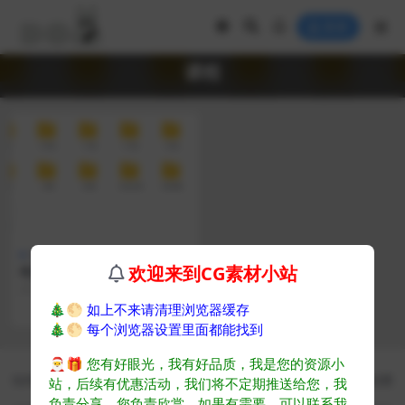
登录
课程
Blender课程
欢迎来到CG素材小站
年度计划 blender全流程系统
学习
人工翻译 课件齐全
🎄🌕
如上不来请清理浏览器缓存
771
🎄🌕
每个浏览器设置里面都能找到
🎅🎁
您有好眼光，我有好品质，我是您的资源小
CG素材 - CG爱好者学习成长平台
站内教程资源均来自公开网络收集转发而来，若侵犯了您的合法权益，请来信通
站，后续有优惠活动，我们将不定期推送给您，我
知我们，我们会及时删除，给您带来的不便，我们深表歉意
负责分享，您负责欣赏。如果有需要，可以联系我