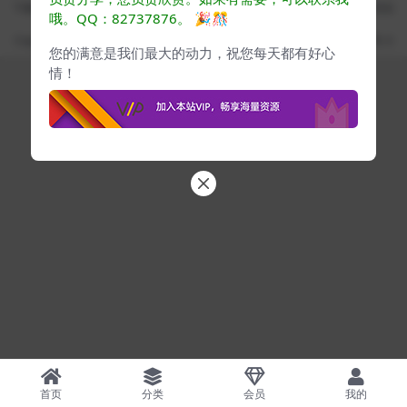
下载用户仅供学习交流，若使用商业用途，请购买正版授权，否则产生的一切后
哦。QQ：82737876。
🎉🎊
果将由下载用户自行承担
Copyright ©
www.cgyes.com
· 自由学习每日提升 ·
蜀ICP备2024076732号-3
您的满意是我们最大的动力，祝您每天都有好心
情！
首页
分类
会员
我的