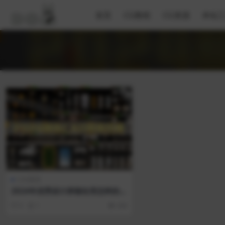
首页
CG教程
CG资源
本站
免费
CAD图库
2024年优秀设计师都在用怎样的C
AD图库？
0
1
604