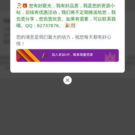
🎅🎁
您有好眼光，我有好品质，我是您的资源小
站，后续有优惠活动，我们将不定期推送给您，我
负责分享，您负责欣赏。如果有需要，可以联系我
快速导航
关于本站
哦。QQ：82737876。
🎉🎊
上传协议
关于VIP
关于我们
推广计划
您的满意是我们最大的动力，祝您每天都有好心
版权声明
情！
CG素材 - CG爱好者学习成长平台
网络收集转发而来，若侵犯了您的合法权益，请来信通知我们，我们会及时删除，给您
仅供学习交流，若使用商业用途，请购买正版授权，否则产生的一切后果将由下载用
Copyright ©
www.cgyes.com
· 自由学习每日提升 ·
蜀ICP备2024076732号-3