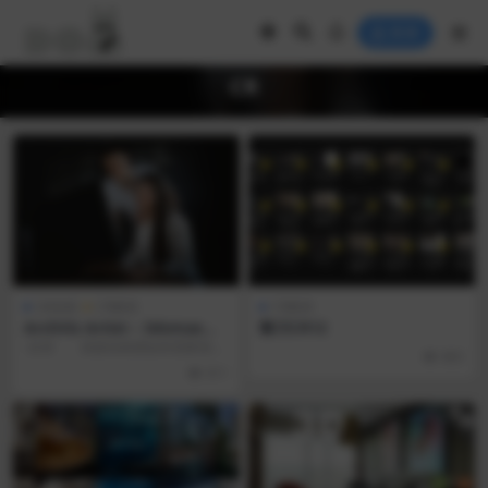
登录
CR
3d动画
CR教程
CR教程
ArchViz Artist – 3dsmax基
黎川CR12
础建筑动画教程
-目录 高级动画课如有需要请点
865
击购买 -课程介绍 您将从头到尾...
811
免费