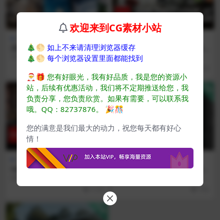
欢迎来到CG素材小站
AIGC课程
CR教程
CV教程
🎄🌕
如上不来请清理浏览器缓存
共同点 CommonPoint 3D+A
vizacademy 学院cr_cv工作
I 大师班
流程讲解 公开课
2025年3月17乌兰克共同点最新出
[国语识别 + gpt4.0翻译+ 部分校正
🎄🌕
每个浏览器设置里面都能找到
品 CommonPoint 3D+AI大师班...
+ 语音合成] -备注： -本站统...
1.3K
923
🎅🎁
您有好眼光，我有好品质，我是您的资源小
VIP
VIP
站，后续有优惠活动，我们将不定期推送给您，我
负责分享，您负责欣赏。如果有需要，可以联系我
哦。QQ：82737876。
🎉🎊
您的满意是我们最大的动力，祝您每天都有好心
情！
CR教程
CR教程
vizacademy 学院cr_餐厅一角
ArchViz系列_利用3d和cr渲染
_公开课
器从零开始制作
[国语识别 + gpt4.0翻译+ 部分校正
[语音识别 + AI翻译 + 部分校正 + 语
+ 语音合成] -备注： -本站统...
音合成] 原名:Domestika...
1.1K
732
VIP