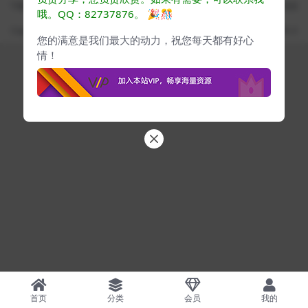
下载用户仅供学习交流，若使用商业用途，请购买正版授权，否则产生的一切后
哦。QQ：82737876。
🎉🎊
果将由下载用户自行承担
Copyright ©
www.cgyes.com
· 自由学习每日提升 ·
蜀ICP备2024076732号-3
您的满意是我们最大的动力，祝您每天都有好心
情！
首页
分类
会员
我的