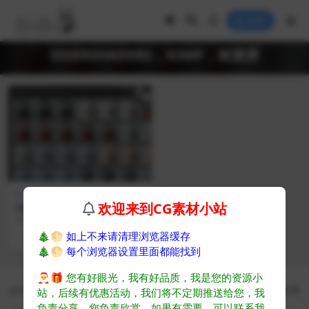
登录
SIGERSHADERS，XSMP，材质库
免费
3d材质库
欢迎来到CG素材小站
SIGERSHADERS XS Material
Presets Studio v6.10
SIGERSHADERS XS Material Pres
ets Studio ...
🎄🌕
如上不来请清理浏览器缓存
535
🎄🌕
每个浏览器设置里面都能找到
🎅🎁
您有好眼光，我有好品质，我是您的资源小
CG素材 - CG爱好者学习成长平台
站内教程资源均来自公开网络收集转发而来，若侵犯了您的合法权益，请来信通
站，后续有优惠活动，我们将不定期推送给您，我
知我们，我们会及时删除，给您带来的不便，我们深表歉意
负责分享，您负责欣赏。如果有需要，可以联系我