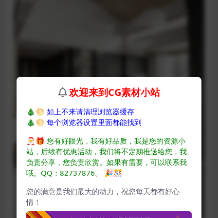
欢迎来到CG素材小站
🎄🌕
如上不来请清理浏览器缓存
🎄🌕
每个浏览器设置里面都能找到
🎅🎁
您有好眼光，我有好品质，我是您的资源小
站，后续有优惠活动，我们将不定期推送给您，我
负责分享，您负责欣赏。如果有需要，可以联系我
哦。QQ：82737876。
🎉🎊
您的满意是我们最大的动力，祝您每天都有好心
情！