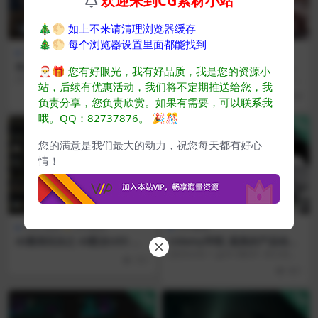
欢迎来到CG素材小站
🎄🌕
如上不来请清理浏览器缓存
🎄🌕
每个浏览器设置里面都能找到
Blender课程
UE5教程
UE5教程
BLENDER3.4+UE5制作风格化
使用UE5创建交互式菜单和小
🎅🎁
您有好眼光，我有好品质，我是您的资源小
环境
部件
[中文国语 沉浸学习][语音识别 + AI
[语音识别 + AI翻译+ 字典校正 +
站，后续有优惠活动，我们将不定期推送给您，我
翻译+ 部分校正 + 语音合成] 原名...
语音合成] 原名：Ud...
667
589
负责分享，您负责欣赏。如果有需要，可以联系我
哦。QQ：82737876。
🎉🎊
免费
VIP
您的满意是我们最大的动力，祝您每天都有好心
情！
AIGC课程
UE5教程
UE5教程
AI最高玩法之 AI配合UE5 打
Udemy学院_逼真的产品动画/
造3D动画创作课
可视化
[国语识别 + gpt4.0翻译+ 部分校正
767
+ 语音合成] 原名：Udemy ...
661
VIP
VIP