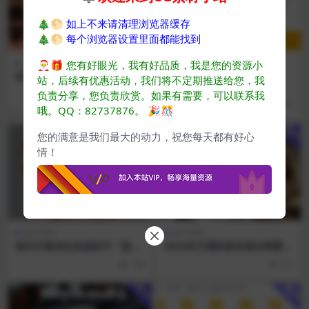
🎄🌕
如上不来请清理浏览器缓存
🎄🌕
每个浏览器设置里面都能找到
设计资料
设计资料
🎅🎁
您有好眼光，我有好品质，我是您的资源小
我为什么要学习空间形式美法
2024年拓者 1T硬盘设计资料
站，后续有优惠活动，我们将不定期推送给您，我
则?有那个必要吗？
素材库
因为百度会和谐缘和转存数量限制
负责分享，您负责欣赏。如果有需要，可以联系我
692
原因，故所有文件都压缩处理了 备
770
哦。QQ：82737876。
🎉🎊
注信息：教程已经加...
用户
您的满意是我们最大的动力，祝您每天都有好心
情！
设计资料
设计资料
室内方案优化实战技巧「提升
2023米兰国际家具展全网最全
设计师签单」三哥方案优化教
展会现场实景图8378张+各大
708
511
学
品牌PDF最新版图册260套
用户
用户