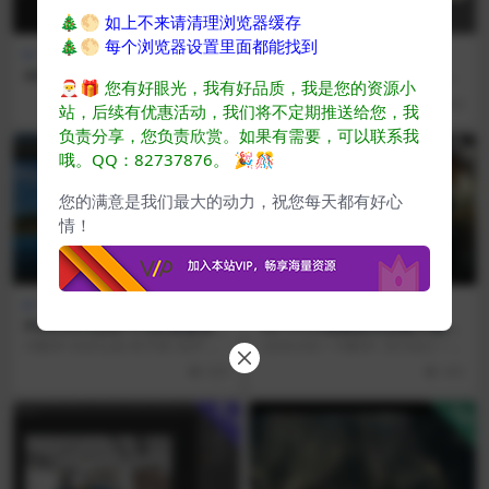
🎄🌕
如上不来请清理浏览器缓存
🎄🌕
每个浏览器设置里面都能找到
AIGC课程
AIGC课程
AIGC商业应用midjourney+s
人工智能与个人商业化运营思
🎅🎁
您有好眼光，我有好品质，我是您的资源小
table diffusion
维
663
593
站，后续有优惠活动，我们将不定期推送给您，我
负责分享，您负责欣赏。如果有需要，可以联系我
用户
免费
哦。QQ：82737876。
🎉🎊
您的满意是我们最大的动力，祝您每天都有好心
情！
Ps教程
Ps教程
SU教程
Photoshop技巧与快速修复方
SU+PS为视频游戏创建关键插
法
图
AI翻译+语音合成+双字幕+原声 课
[语音识别 + AI翻译+ 部分校正 + 语
程概述 在本课程中,讲师理查德·哈
音合成] 为视频游戏创建关键插图 ...
629
443
林顿(Ri...
用户
VIP