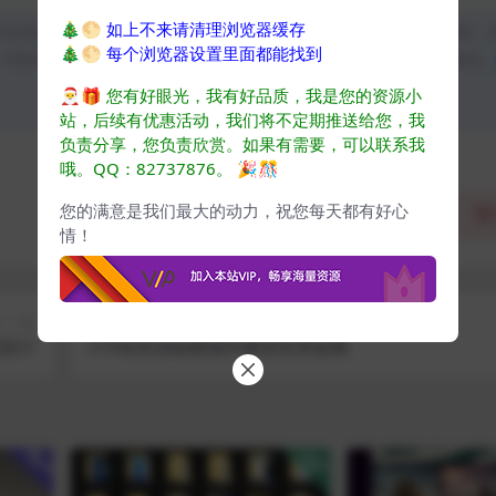
🎄🌕
如上不来请清理浏览器缓存
习交流使用，请在下载后24小时内删除，虚拟物品不支持任何理由退款，
🎄🌕
每个浏览器设置里面都能找到
，可联系我们删除，我们会第一时间处理，给您带来的不便我们深表歉意
🎅🎁
您有好眼光，我有好品质，我是您的资源小
站，后续有优惠活动，我们将不定期推送给您，我
负责分享，您负责欣赏。如果有需要，可以联系我
哦。QQ：82737876。
🎉🎊
您的满意是我们最大的动力，祝您每天都有好心
分享
收藏
情！
上一篇
下一篇
境设计
210张高清贴图城市建筑街景贴图
用户
VIP