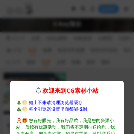
登录
V-Ray预设
源文件
全部
3dsky模型
3d材质库
3d模型
3d源文
价格
全部
免费
悦享华年免费
悦享华年折扣
悦享
排序
最新
热度
点赞
收藏
更新
随机
VIP
欢迎来到CG素材小站
🎄🌕
如上不来请清理浏览器缓存
🎄🌕
每个浏览器设置里面都能找到
V-Ray预设
🎅🎁
您有好眼光，我有好品质，我是您的资源小
国外V-Ray VFB 预设文件
站，后续有优惠活动，我们将不定期推送给您，我
VRay渲染器中的灯光 参数 预设
负责分享，您负责欣赏。如果有需要，可以联系我