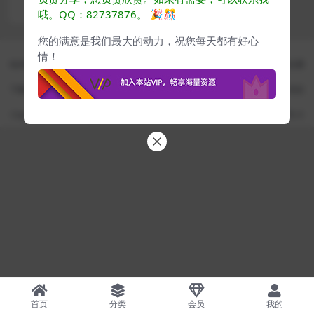
470
哦。QQ：82737876。
🎉🎊
您的满意是我们最大的动力，祝您每天都有好心
CG素材 - CG爱好者学习成长平台
情！
站内教程资源均来自公开网络收集转发而来，若侵犯了您的合法权益，请来信通
知我们，我们会及时删除，给您带来的不便，我们深表歉意
下载用户仅供学习交流，若使用商业用途，请购买正版授权，否则产生的一切后
果将由下载用户自行承担
Copyright ©
www.cgyes.com
· 自由学习每日提升 ·
蜀ICP备2024076732号-3
首页
分类
会员
我的