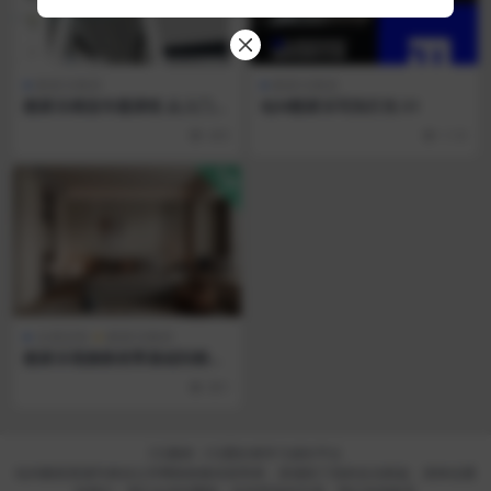
酷家乐教程
酷家乐教程
酷家乐精选专题课程 从入门到
BJM酷家乐写实灯光 S1
精通
445
1.1K
VIP
全屋定制
酷家乐教程
酷家乐视频教程零基础到精通
室内外装修设计全屋定制课程
891
培训_课程
CG素材 - CG爱好者学习成长平台
站内教程资源均来自公开网络收集转发而来，若侵犯了您的合法权益，请来信通