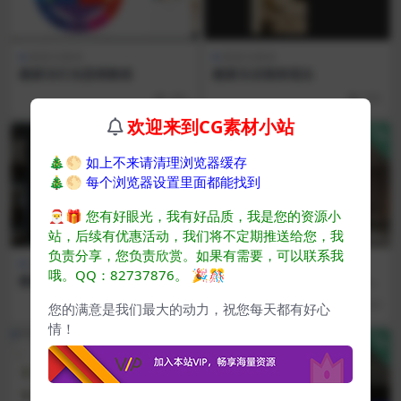
酷家乐教程
酷家乐教程
酷家乐灯光思维教程
酷家乐后期表现法
486
500
欢迎来到CG素材小站
免费
VIP
🎄🌕
如上不来请清理浏览器缓存
🎄🌕
每个浏览器设置里面都能找到
🎅🎁
您有好眼光，我有好品质，我是您的资源小
站，后续有优惠活动，我们将不定期推送给您，我
负责分享，您负责欣赏。如果有需要，可以联系我
酷家乐教程
酷家乐教程
哦。QQ：82737876。
🎉🎊
酷家乐光源中和法
酷家乐设计师清晨 助你玩转酷
家乐
518
459
您的满意是我们最大的动力，祝您每天都有好心
情！
VIP
VIP