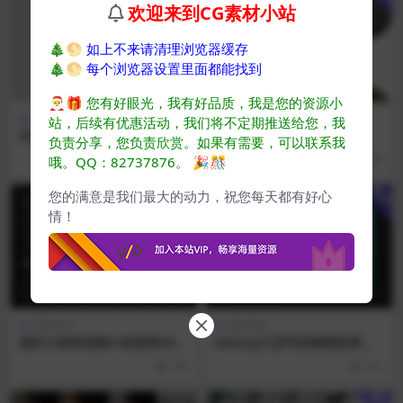
欢迎来到CG素材小站
🎄🌕
如上不来请清理浏览器缓存
🎄🌕
每个浏览器设置里面都能找到
🎅🎁
您有好眼光，我有好品质，我是您的资源小
酷家乐材质库
3d材质库
站，后续有优惠活动，我们将不定期推送给您，我
抖音BJM_酷家乐会员材质包
国外大神FS材质库
负责分享，您负责欣赏。如果有需要，可以联系我
（酷家乐大神）
673
683
哦。QQ：82737876。
🎉🎊
用户
用户
您的满意是我们最大的动力，祝您每天都有好心
情！
3d材质库
3d材质库
国外大神同译版FS材质库50个
2024cgi工匠写实物理材质材
双版本
质库
740
741
用户